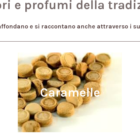
ri e profumi della tradi
 affondano e si raccontano anche attraverso i su
Come quelle che aveva sempre la nonna
Caramelle
nella borsetta! Piccoli scrigni che
sprigionano sapori intensi e indimenticabili.