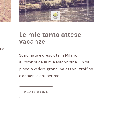
Le mie tanto attese
Un rega
vacanze
comple
inaspet
a è
mi
Sono nata e cresciuta in Milano
all’ombra della mia Madonnina. Fin da
Oggi è il 18 G
piccola vedere grandi palazzoni, traffico
velo di nostal
e cemento era per me
l’album delle 
READ MORE
READ MO