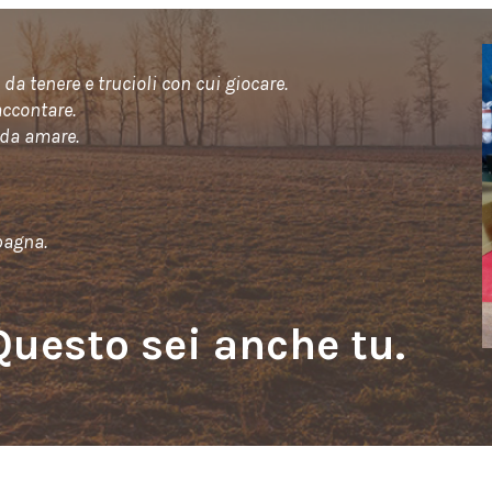
 il legno lavorato.
e trucioli con cui giocare.
accontare.
da amare.
pagna.
Questo sei anche tu.