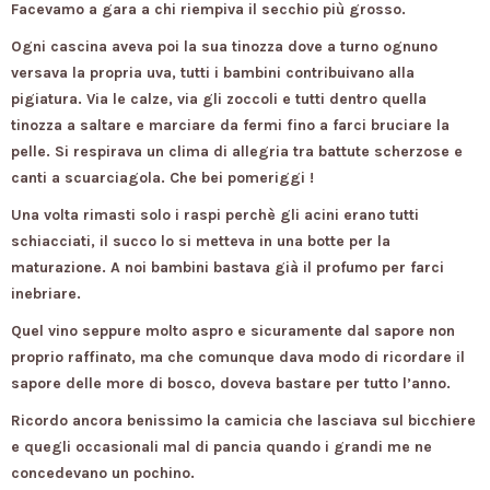
Facevamo a gara a chi riempiva il secchio più grosso.
Ogni cascina aveva poi la sua tinozza dove a turno ognuno
versava la propria uva, tutti i bambini contribuivano alla
pigiatura. Via le calze, via gli zoccoli e tutti dentro quella
tinozza a saltare e marciare da fermi fino a farci bruciare la
pelle. Si respirava un clima di allegria tra battute scherzose e
canti a scuarciagola. Che bei pomeriggi !
Una volta rimasti solo i raspi perchè gli acini erano tutti
schiacciati, il succo lo si metteva in una botte per la
maturazione. A noi bambini bastava già il profumo per farci
inebriare.
Quel vino seppure molto aspro e sicuramente dal sapore non
proprio raffinato, ma che comunque dava modo di ricordare il
sapore delle more di bosco, doveva bastare per tutto l’anno.
Ricordo ancora benissimo la camicia che lasciava sul bicchiere
e quegli occasionali mal di pancia quando i grandi me ne
concedevano un pochino.